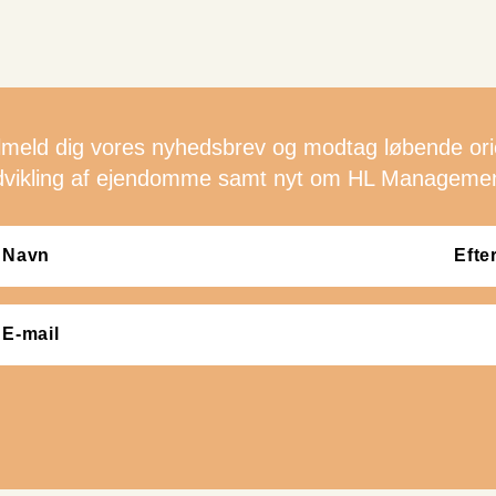
ilmeld dig vores nyhedsbrev og modtag løbende or
dvikling af ejendomme samt nyt om HL Managemen
avn
(Påkrævet)
il
(Påkrævet)