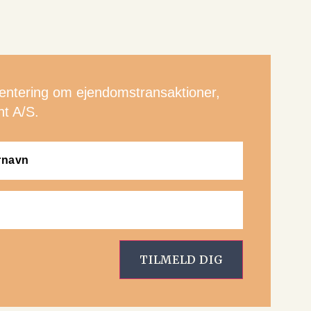
ientering om ejendomstransaktioner,
t A/S.