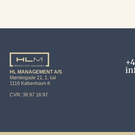
+4
in
HL MANAGEMENT A/S
Møntergade 21, 1. sal
1116 København K
CVR: 38 97 16 97