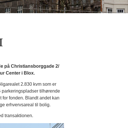
I
e på Christiansborggade 2/
r Center i Blox.
oligarealet 2.830 kvm som er
 parkeringspladser tilhørende
 for fonden. Blandt andet kan
e erhvervsareal til bolig.
ed transaktionen.