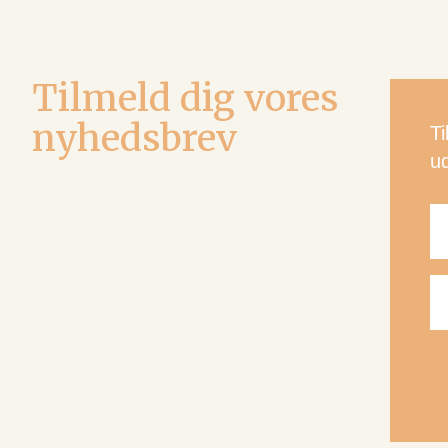
Tilmeld dig vores
nyhedsbrev
T
u
N
E-
ma