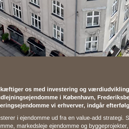
skæftiger os med investering og værdiudvikling
udlejningsejendomme i København, Frederiksb
teringsejendomme vi erhverver, indgår efterfølg
esterer i ejendomme ud fra en value-add strategi. S
mme, markedsleje ejendomme og byggeprojekter, so