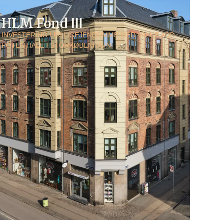
HLM Fond ⅠⅠⅠ
INVESTERING I BOLIGEJENDOMME MED VALUE ADD
POTENTIALE I STORKØBENHAVN.