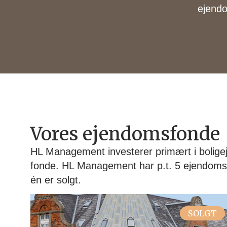
ejendo
Vores ejendomsfonde
HL Management investerer primært i bolig
fonde. HL Management har p.t. 5 ejendomsf
én er solgt.
SOLGT