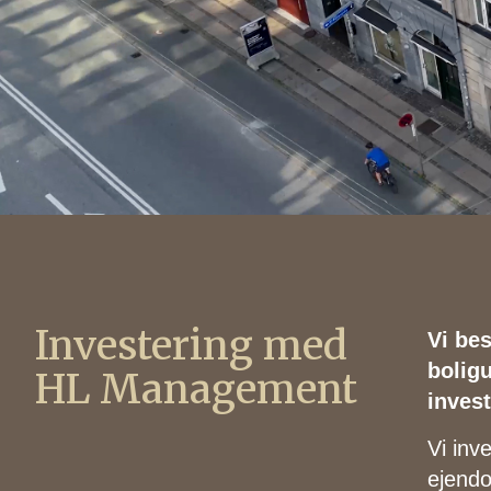
Investering med
Vi be
bolig
HL Management
inves
Vi inv
ejendo