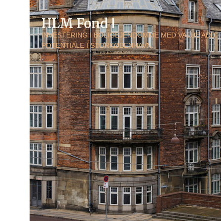
HLM Fond Ⅰ
INVESTERING I BOLIGEJENDOMME MED VALUE ADD
POTENTIALE I STORKØBENHAVN.