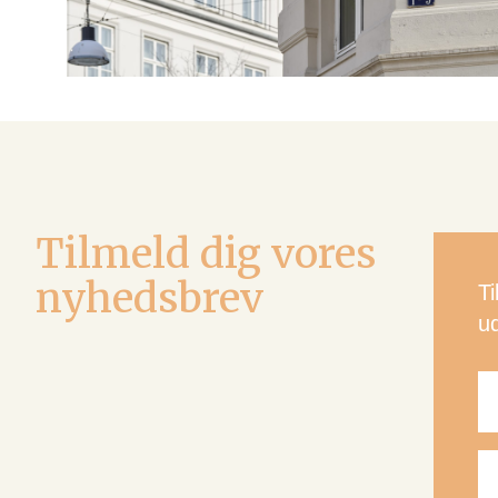
Tilmeld dig vores
nyhedsbrev
T
u
N
E-
ma