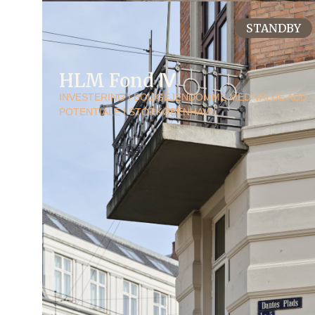
STANDBY
HLM Fond Ⅳ
INVESTERING I BOLIGEJENDOMME MED VALUE ADD
POTENTIALE I STORKØBENHAVN.