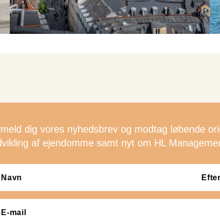
ilmeld dig vores nyhedsbrev og modtag løbende or
dvikling af ejendomme samt nyt om HL Managemen
avn
(Påkrævet)
il
(Påkrævet)