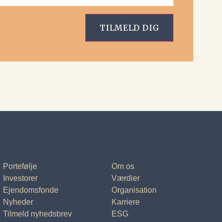
Portefølje
Om os
Investorer
Værdier
Ejendomsfonde
Organisation
Nyheder
Karriere
Tilmeld nyhedsbrev
ESG