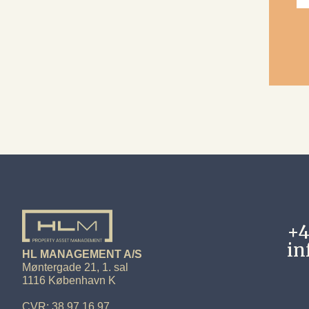
+4
in
HL MANAGEMENT A/S
Møntergade 21, 1. sal
1116 København K
CVR: 38 97 16 97