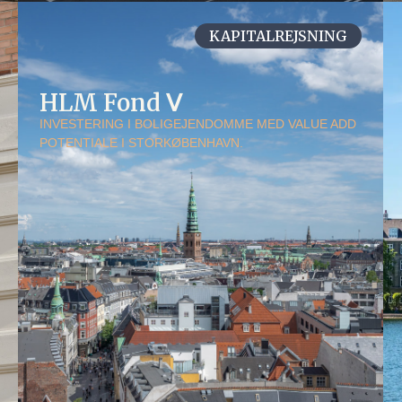
KAPITALREJSNING
HLM Fond Ⅴ
INVESTERING I BOLIGEJENDOMME MED VALUE ADD
POTENTIALE I STORKØBENHAVN.