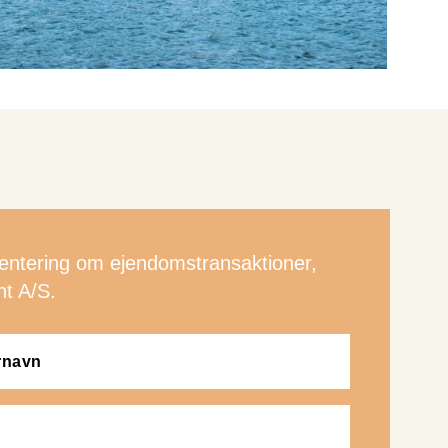
ientering om ejendomstransaktioner,
t A/S.