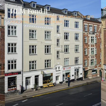
HLM Fond ⅠⅠ
INVESTERING I BOLIGEJENDOMME MED VALUE ADD
POTENTIALE I STORKØBENHAVN.