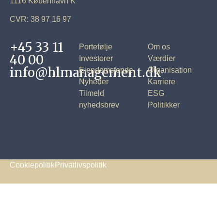
1116 København K
CVR: 38 97 16 97
+45 33 11
Portefølje
Om os
40 00
Investorer
Værdier
info@hlmanagement.dk
Ejendomsfonde
Organisation
Nyheder
Karriere
Tilmeld
ESG
nyhedsbrev
Politikker
Cookiepolitik
Privatlivspolitik