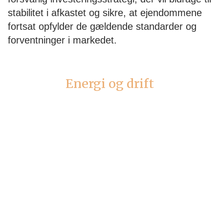
stabilitet i afkastet og sikre, at ejendommene
fortsat opfylder de gældende standarder og
forventninger i markedet.
Energi og drift
Vi gennemfører løbende energi- og
vedligeholdelsesprojekter med henblik på at
reducere driftsomkostninger. Når det vurderes
relevant for ejendommens funktionalitet og
værdioptimering, kan tiltag og projekter
eksempelvis være udskiftning af tekniske
installationer, forbedring af isolering og
modernisering af varmesystemer.