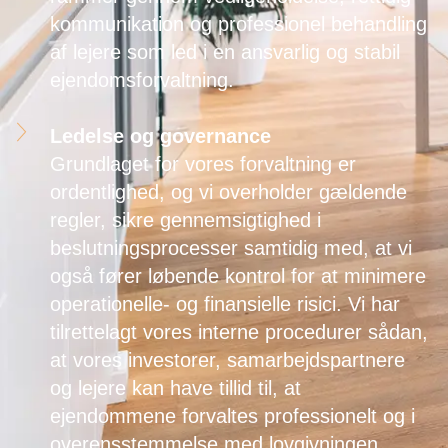
kommunikation og professionel behandling
af lejere som led i en ansvarlig og stabil
ejendomsforvaltning.
Ledelse og governance
Grundlaget for vores forvaltning er
ordentlighed, og vi overholder gældende
regler, sikre gennemsigtighed i
beslutningsprocesser samtidig med, at vi
også fører løbende kontrol for at minimere
operationelle- og finansielle risici. Vi har
tilrettelagt vores interne procedurer sådan,
at vores investorer, samarbejdspartnere
og lejere kan have tillid til, at
ejendommene forvaltes professionelt og i
overensstemmelse med lovgivningen.