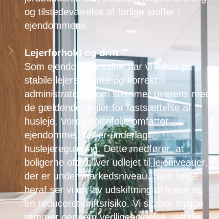
og tilstedeværelse af farlige stoffer i
ejendommene.
Lejerforhold og drift
Som ejendomsforvalter har vi fokus på
stabile lejerelationer og korrekt
administration, som stemmer overens med
de gældende regler for fastsættelse af
husleje. Vores portefølje omfatter
ejendomme, der er underlagt
huslejeregulering. Dette medfører, at
boligerne ofte bliver udlejet til lejeniveauer,
der er under markedsniveau. Som følge
heraf ser vi en lav udskiftning af lejere og
en reduceret driftsrisiko. Vi skaber trygge
rammer gennem vedligeholdelse, rettidig