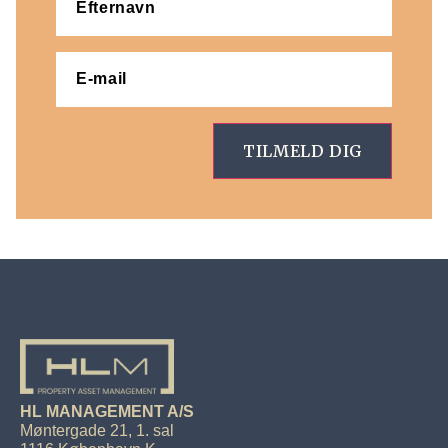
E-
mail
(Påkrævet)
HL MANAGEMENT A/S
Møntergade 21, 1. sal