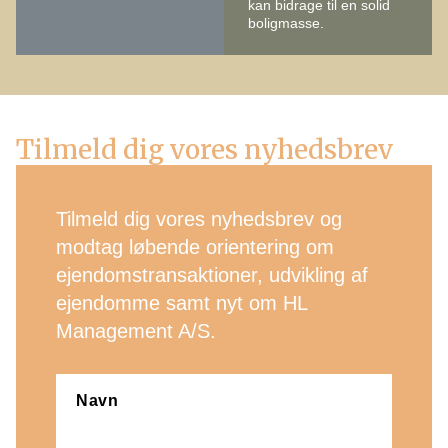
kan bidrage til en solid
boligmasse.
Tilmeld dig vores nyhedsbrev
Tilmeld dig vores nyhedsbrev og
modtag løbende orientering om
ejendomstransaktioner, udvikling af
ejendomme samt nyt om HL
Management A/S.
Navn
(Påkrævet)