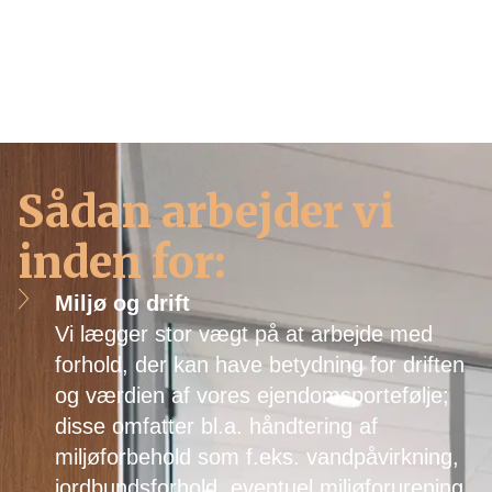
Vores tilgang kombinerer respekt for
ejendommenes oprindelige udtryk med
ansvarlig modernisering, så de klassiske
bygninger kan leve videre som attraktive
boliger – også for fremtidige generationer.
Sådan arbejder vi
inden for:
Miljø og drift
Vi lægger stor vægt på at arbejde med
forhold, der kan have betydning for driften
og værdien af vores ejendomsportefølje;
disse omfatter bl.a. håndtering af
miljøforbehold som f.eks. vandpåvirkning,
jordbundsforhold, eventuel miljøforurening