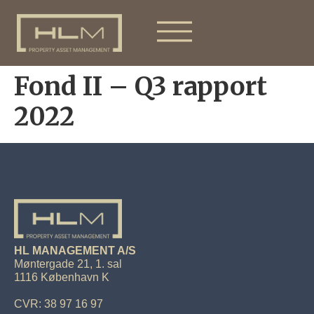
Fond II – Q3 rapport
2022
HL MANAGEMENT A/S
Møntergade 21, 1. sal
1116 København K
CVR: 38 97 16 97