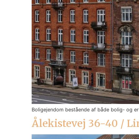
Boligejendom bestående af både bolig- og er
Ålekistevej 36-40 / Li