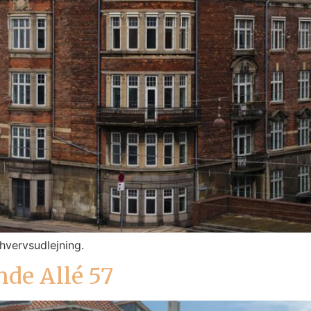
hvervsudlejning.
nde Allé 57