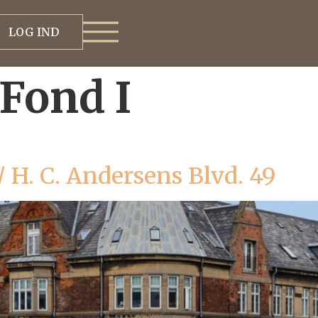
LOG IND
Fond I
 H. C. Andersens Blvd. 49