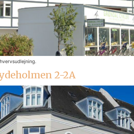
hvervsudlejning.
 Jydeholmen 2-2A