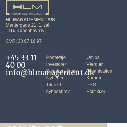
HL MANAGEMENT A/S
Møntergade 21, 1. sal
1116 København K
CVR: 38 97 16 97
+45 33 11
Portefølje
Om os
40 00
Investorer
Værdier
info@hlmanagement.dk
Ejendomsfonde
Organisation
Nyheder
Karriere
Tilmeld
ESG
nyhedsbrev
Politikker
Cookiepolitik
Privatlivspolitik