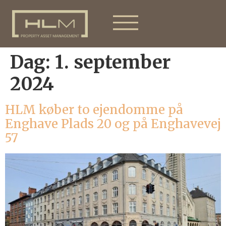
Dag:
1. september
2024
HLM køber to ejendomme på
Enghave Plads 20 og på Enghavevej
57